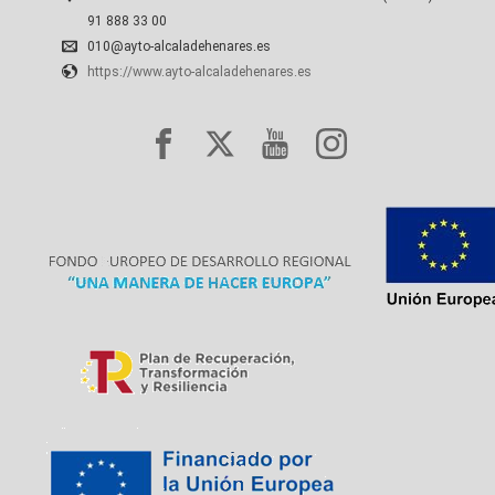
91 888 33 00
010@ayto-alcaladehenares.es
https://www.ayto-alcaladehenares.es