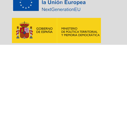
Esta
actuación
esta
cofinanciada
al 50% por
Fondo
Europeo de
Desarrollo
Regional
(FEDER)
dentro del
Programa
Operativo
Plurirregional