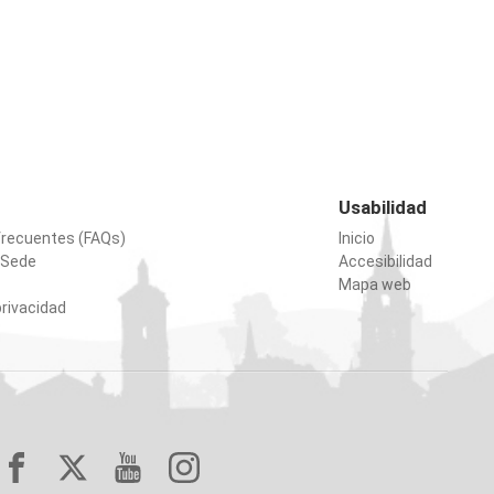
Usabilidad
frecuentes (FAQs)
Inicio
 Sede
Accesibilidad
Mapa web
privacidad